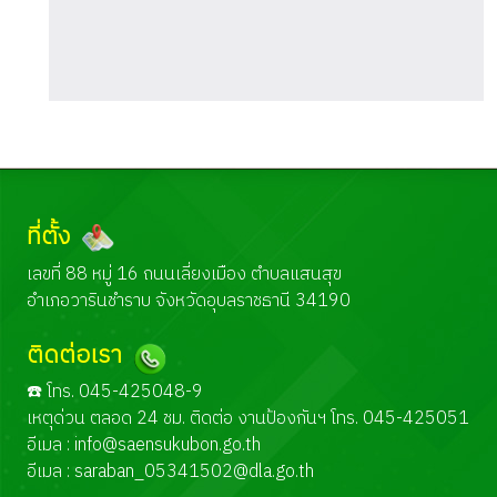
ที่ตั้ง
เลขที่ 88 หมู่ 16 ถนนเลี่ยงเมือง ตำบลแสนสุข
อำเภอวารินชำราบ จังหวัดอุบลราชธานี 34190
ติดต่อเรา
☎️ โทร. 045-425048-9
เหตุด่วน ตลอด 24 ชม. ติดต่อ งานป้องกันฯ โทร. 045-425051
อีเมล :
info@saensukubon.go.th
อีเมล :
saraban_05341502@dla.go.th