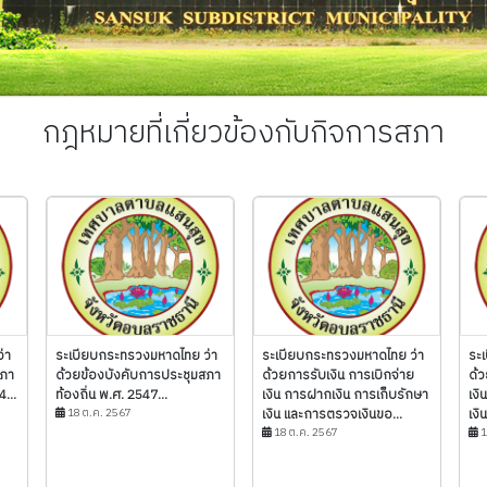
กฎหมายที่เกี่ยวข้องกับกิจการสภา
่า
ระเบียบกระทรวงมหาดไทย ว่า
ระเบียบกระทรวงมหาดไทย ว่า
ระ
สภา
ด้วยข้องบังคับการประชุมสภา
ด้วยการรับเงิน การเบิกจ่าย
ด้ว
4...
ท้องถิ่น พ.ศ. 2547...
เงิน การฝากเงิน การเก็บรักษา
เงิ
18 ต.ค. 2567
เงิน และการตรวจเงินขอ...
เงิ
18 ต.ค. 2567
1