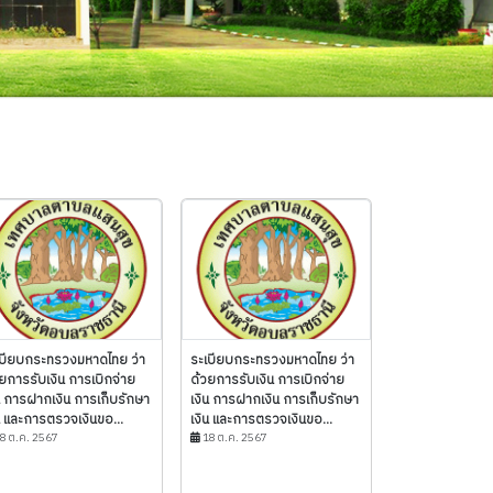
เบียบกระทรวงมหาดไทย ว่า
ระเบียบกระทรวงมหาดไทย ว่า
ยการรับเงิน การเบิกจ่าย
ด้วยการรับเงิน การเบิกจ่าย
น การฝากเงิน การเก็บรักษา
เงิน การฝากเงิน การเก็บรักษา
น และการตรวจเงินขอ...
เงิน และการตรวจเงินขอ...
8 ต.ค. 2567
18 ต.ค. 2567