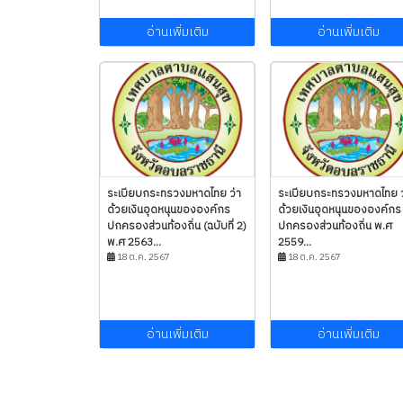
อ่านเพิ่มเติม
อ่านเพิ่มเติม
ระเบียบกระทรวงมหาดไทย ว่า
ระเบียบกระทรวงมหาดไทย ว
ด้วยเงินอุดหนุนขององค์กร
ด้วยเงินอุดหนุนขององค์กร
ปกครองส่วนท้องถิ่น (ฉบับที่ 2)
ปกครองส่วนท้องถิ่น พ.ศ
พ.ศ 2563...
2559...
18 ต.ค. 2567
18 ต.ค. 2567
อ่านเพิ่มเติม
อ่านเพิ่มเติม