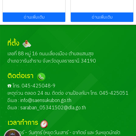
อ่านเพิ่มเติม
อ่านเพิ่มเติม
ที่ตั้ง
เลขที่ 88 หมู่ 16 ถนนเลี่ยงเมือง ตำบลแสนสุข
อำเภอวารินชำราบ จังหวัดอุบลราชธานี 34190
ติดต่อเรา
☎️ โทร. 045-425048-9
เหตุด่วน ตลอด 24 ชม. ติดต่อ งานป้องกันฯ โทร. 045-425051
อีเมล :
info@saensukubon.go.th
อีเมล :
saraban_05341502@dla.go.th
เวลาทำการ
วันจันทร์ - วันศุกร์ (หยุดวันเสาร์ - อาทิตย์ และวันหยุดนักขัต