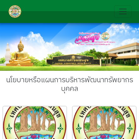
นโยบายหรือแผนการบริหารพัฒนาทรัพยากร
บุคคล